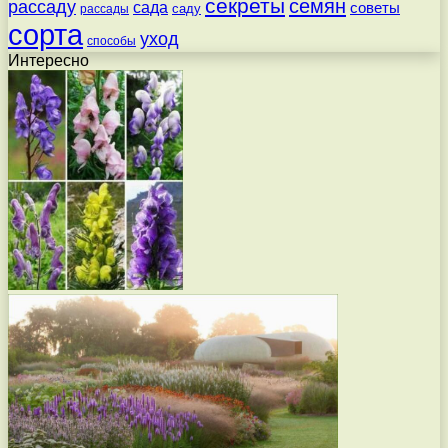
секреты
семян
рассаду
сада
советы
саду
рассады
сорта
уход
способы
Интересно