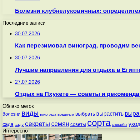
Болезни клубнелуковичных: определите
Последние записи
30.07.2026
Как перезимовал виноград, проводим ве
30.07.2026
Лучшие направления для отдыха в Египт
27.07.2026
Отдых на Пхукете — советы и рекоменда
Облако меток
виды
выра
вырастить
выбрать
болезни
винограда
вредители
сорта
секреты
семян
ухо
сада
советы
саду
способы
Интересно