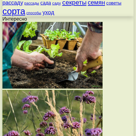
секреты
семян
рассаду
сада
советы
саду
рассады
сорта
уход
способы
Интересно