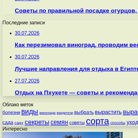
Советы по правильной посадке огурцов, 
Последние записи
30.07.2026
Как перезимовал виноград, проводим ве
30.07.2026
Лучшие направления для отдыха в Египт
27.07.2026
Отдых на Пхукете — советы и рекоменда
Облако меток
виды
выра
вырастить
выбрать
болезни
винограда
вредители
сорта
секреты
семян
ухо
сада
советы
саду
способы
Интересно