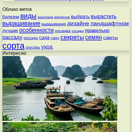
Облако меток
виды
вырастить
выбрать
болезни
винограда
вредители
выращивание
дизайне
ландшафтном
выращивания
особенности
правильно
лучшие
посадка
посадки
секреты
семян
рассаду
сада
советы
саду
рассады
сорта
уход
способы
Интересно