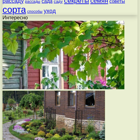
секреты
семян
рассаду
сада
советы
саду
рассады
сорта
уход
способы
Интересно