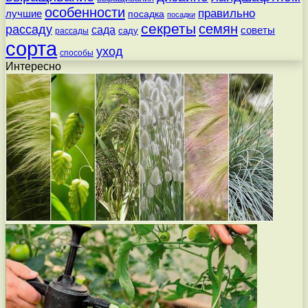
особенности
правильно
лучшие
посадка
посадки
секреты
семян
рассаду
сада
советы
саду
рассады
сорта
уход
способы
Интересно