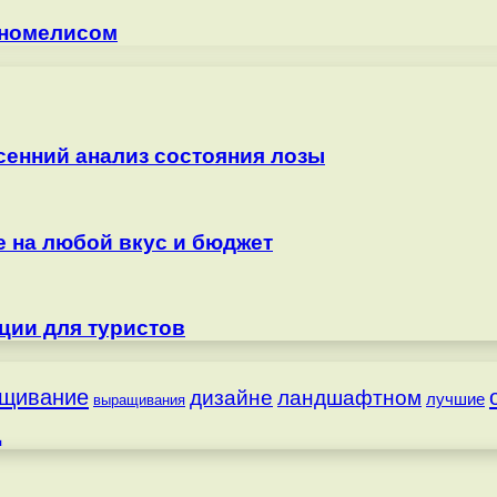
хеномелисом
сенний анализ состояния лозы
е на любой вкус и бюджет
ции для туристов
щивание
дизайне
ландшафтном
лучшие
выращивания
д