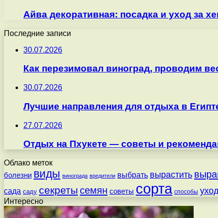
Айва декоративная: посадка и уход за 
Последние записи
30.07.2026
Как перезимовал виноград, проводим ве
30.07.2026
Лучшие направления для отдыха в Египт
27.07.2026
Отдых на Пхукете — советы и рекоменда
Облако меток
виды
выра
вырастить
выбрать
болезни
винограда
вредители
сорта
секреты
семян
ухо
сада
советы
саду
способы
Интересно