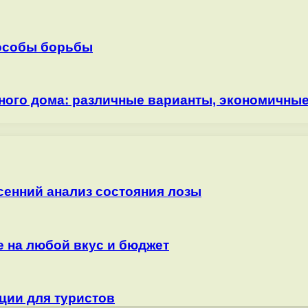
особы борьбы
дного дома: различные варианты, экономичны
сенний анализ состояния лозы
е на любой вкус и бюджет
ции для туристов