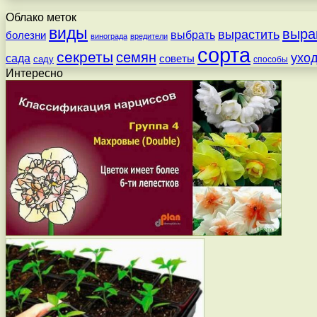
Облако меток
виды
выра
вырастить
выбрать
болезни
винограда
вредители
сорта
секреты
семян
ухо
сада
советы
саду
способы
Интересно