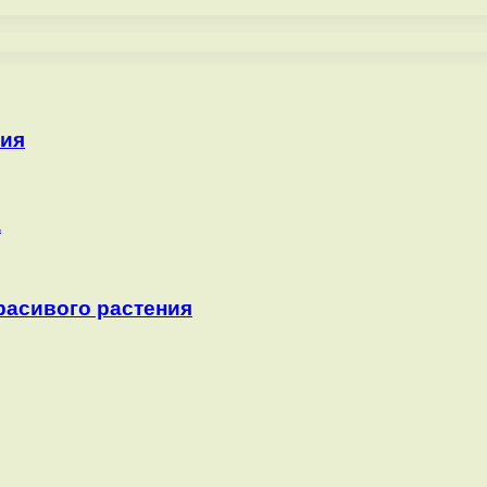
рия
а
красивого растения