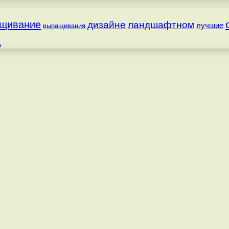
щивание
дизайне
ландшафтном
лучшие
выращивания
д