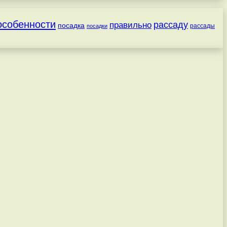
особенности
рассаду
правильно
посадка
посадки
рассады