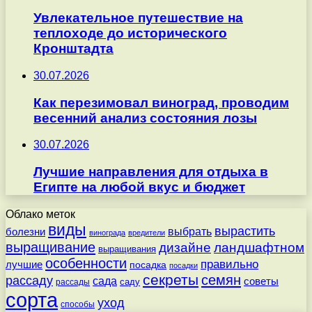
Увлекательное путешествие на
теплоходе до исторического
Кронштадта
30.07.2026
Как перезимовал виноград, проводим
весенний анализ состояния лозы
30.07.2026
Лучшие направления для отдыха в
Египте на любой вкус и бюджет
Облако меток
виды
вырастить
выбрать
болезни
винограда
вредители
выращивание
дизайне
ландшафтном
выращивания
особенности
правильно
лучшие
посадка
посадки
секреты
семян
рассаду
сада
советы
саду
рассады
сорта
уход
способы