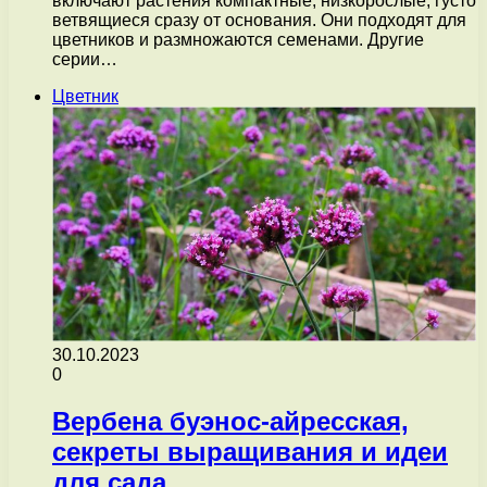
включают растения компактные, низкорослые, густо
ветвящиеся сразу от основания. Они подходят для
цветников и размножаются семенами. Другие
серии…
Цветник
30.10.2023
0
Вербена буэнос-айресская,
секреты выращивания и идеи
для сада