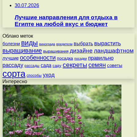
30.07.2026
Лучшие направления для отдыха в
Египте на любой вкус и бюджет
Облако меток
виды
вырастить
выбрать
болезни
винограда
вредители
выращивание
дизайне
ландшафтном
выращивания
особенности
правильно
лучшие
посадка
посадки
секреты
семян
рассаду
сада
советы
саду
рассады
сорта
уход
способы
Интересно