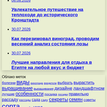
08.08.2026
Увлекательное путешествие на
теплоходе до исторического
Кронштадта
30.07.2026
Как перезимовал виноград, проводим
весенний анализ состояния лозы
30.07.2026
Лучшие направления для отдыха в
Египте на любой вкус и бюджет
Облако меток
виды
вырастить
выбрать
болезни
винограда
вредители
выращивание
дизайне
ландшафтном
выращивания
особенности
правильно
лучшие
посадка
посадки
секреты
семян
рассаду
сада
советы
саду
рассады
сорта