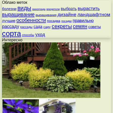
Облако меток
виды
вырастить
выбрать
болезни
винограда
вредители
выращивание
дизайне
ландшафтном
выращивания
особенности
правильно
лучшие
посадка
посадки
секреты
семян
рассаду
сада
советы
саду
рассады
сорта
уход
способы
Интересно