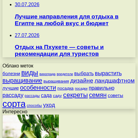
30.07.2026
Лучшие направления для отдыха в
Египте на любой вкус и бюджет
27.07.2026
Отдых на Пхукете — советы и
рекомендации для туристов
Облако меток
виды
вырастить
выбрать
болезни
винограда
вредители
выращивание
дизайне
ландшафтном
выращивания
особенности
правильно
лучшие
посадка
посадки
секреты
семян
рассаду
сада
советы
саду
рассады
сорта
уход
способы
Интересно