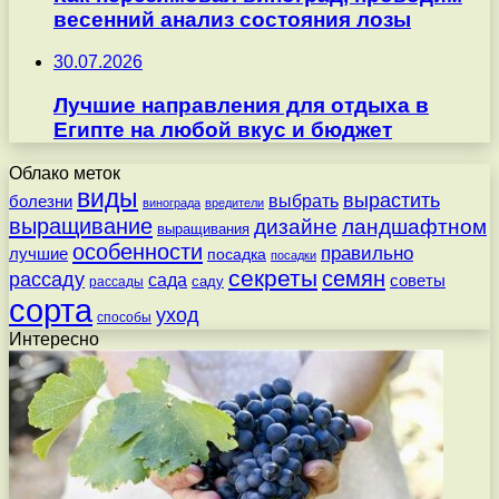
весенний анализ состояния лозы
30.07.2026
Лучшие направления для отдыха в
Египте на любой вкус и бюджет
Облако меток
виды
вырастить
выбрать
болезни
винограда
вредители
выращивание
дизайне
ландшафтном
выращивания
особенности
правильно
лучшие
посадка
посадки
секреты
семян
рассаду
сада
советы
саду
рассады
сорта
уход
способы
Интересно