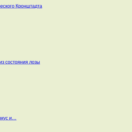
ческого Кронштадта
из состояния лозы
вкус и…