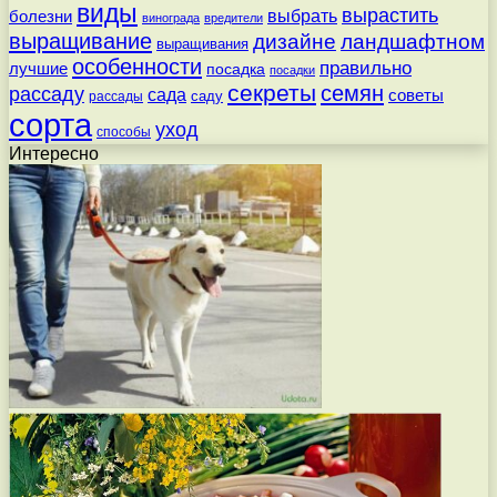
виды
вырастить
выбрать
болезни
винограда
вредители
выращивание
дизайне
ландшафтном
выращивания
особенности
правильно
лучшие
посадка
посадки
секреты
семян
рассаду
сада
советы
саду
рассады
сорта
уход
способы
Интересно