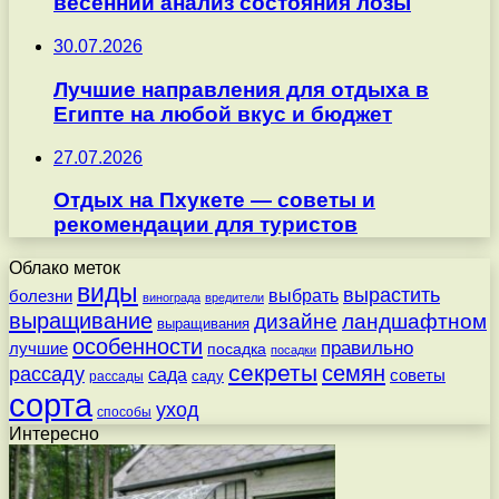
весенний анализ состояния лозы
30.07.2026
Лучшие направления для отдыха в
Египте на любой вкус и бюджет
27.07.2026
Отдых на Пхукете — советы и
рекомендации для туристов
Облако меток
виды
вырастить
выбрать
болезни
винограда
вредители
выращивание
дизайне
ландшафтном
выращивания
особенности
правильно
лучшие
посадка
посадки
секреты
семян
рассаду
сада
советы
саду
рассады
сорта
уход
способы
Интересно