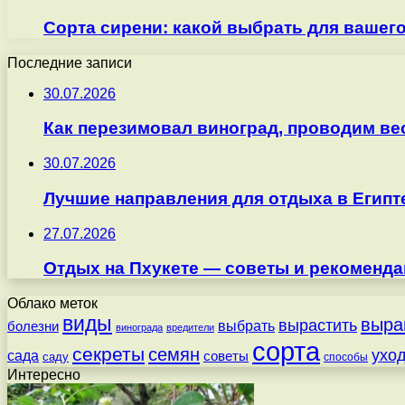
Сорта сирени: какой выбрать для вашего
Последние записи
30.07.2026
Как перезимовал виноград, проводим ве
30.07.2026
Лучшие направления для отдыха в Египт
27.07.2026
Отдых на Пхукете — советы и рекоменда
Облако меток
виды
выра
вырастить
выбрать
болезни
винограда
вредители
сорта
секреты
семян
ухо
сада
советы
саду
способы
Интересно