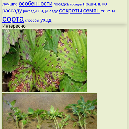
особенности
правильно
лучшие
посадка
посадки
секреты
семян
рассаду
сада
советы
саду
рассады
сорта
уход
способы
Интересно