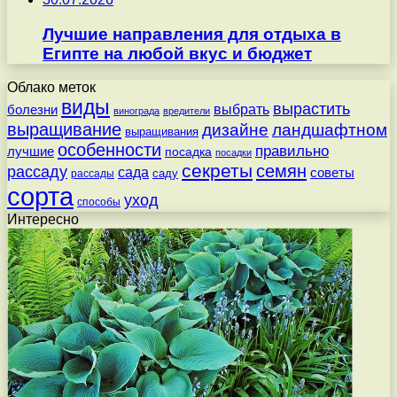
Лучшие направления для отдыха в
Египте на любой вкус и бюджет
Облако меток
виды
вырастить
выбрать
болезни
винограда
вредители
выращивание
дизайне
ландшафтном
выращивания
особенности
правильно
лучшие
посадка
посадки
секреты
семян
рассаду
сада
советы
саду
рассады
сорта
уход
способы
Интересно