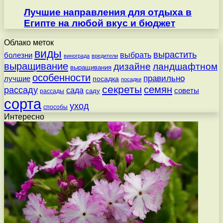
Лучшие направления для отдыха в
Египте на любой вкус и бюджет
Облако меток
виды
вырастить
выбрать
болезни
винограда
вредители
выращивание
дизайне
ландшафтном
выращивания
особенности
правильно
лучшие
посадка
посадки
секреты
семян
рассаду
сада
советы
саду
рассады
сорта
уход
способы
Интересно