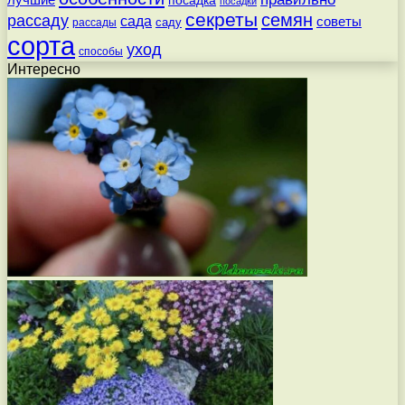
лучшие
посадка
посадки
секреты
семян
рассаду
сада
советы
саду
рассады
сорта
уход
способы
Интересно