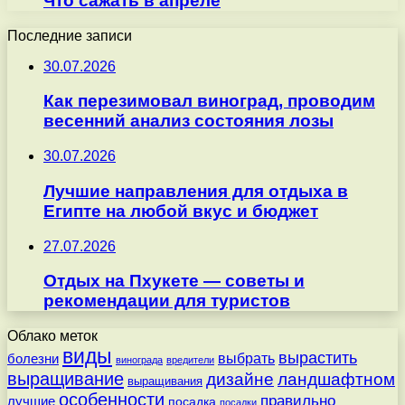
Что сажать в апреле
Последние записи
30.07.2026
Как перезимовал виноград, проводим
весенний анализ состояния лозы
30.07.2026
Лучшие направления для отдыха в
Египте на любой вкус и бюджет
27.07.2026
Отдых на Пхукете — советы и
рекомендации для туристов
Облако меток
виды
вырастить
выбрать
болезни
винограда
вредители
выращивание
дизайне
ландшафтном
выращивания
особенности
правильно
лучшие
посадка
посадки