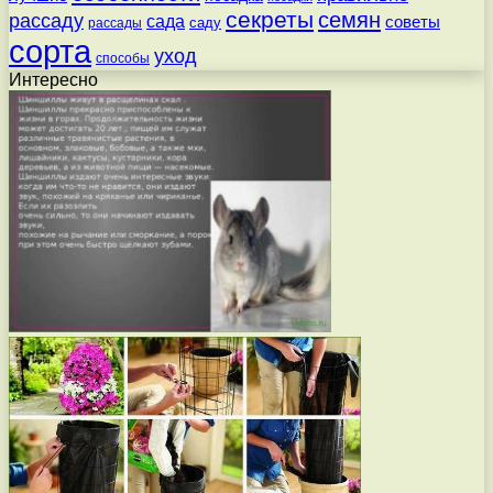
секреты
семян
рассаду
сада
советы
саду
рассады
сорта
уход
способы
Интересно