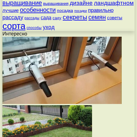
выращивание
дизайне
ландшафтном
выращивания
особенности
правильно
лучшие
посадка
посадки
секреты
семян
рассаду
сада
советы
саду
рассады
сорта
уход
способы
Интересно