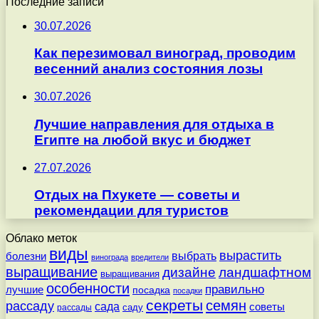
Последние записи
30.07.2026
Как перезимовал виноград, проводим
весенний анализ состояния лозы
30.07.2026
Лучшие направления для отдыха в
Египте на любой вкус и бюджет
27.07.2026
Отдых на Пхукете — советы и
рекомендации для туристов
Облако меток
виды
вырастить
выбрать
болезни
винограда
вредители
выращивание
дизайне
ландшафтном
выращивания
особенности
правильно
лучшие
посадка
посадки
секреты
семян
рассаду
сада
советы
саду
рассады