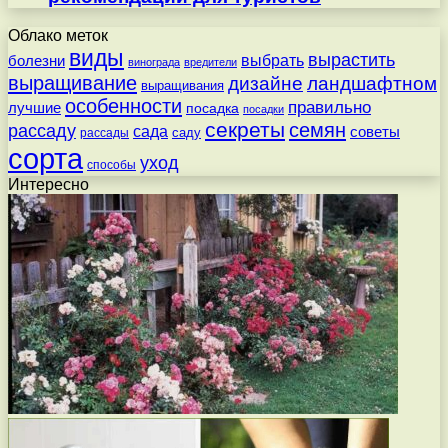
Облако меток
виды
вырастить
выбрать
болезни
винограда
вредители
выращивание
дизайне
ландшафтном
выращивания
особенности
правильно
лучшие
посадка
посадки
секреты
семян
рассаду
сада
советы
саду
рассады
сорта
уход
способы
Интересно