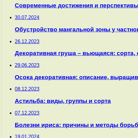
Современные достижения и перспективы
30.07.2024
Обустройство мангальной зоны у частно
26.12.2023
Декоративная груша – вьющаяся: сорта, 
29.06.2023
Осока декоративная: описание, выращив
08.12.2023
Астильба: виды, группы и сорта
07.12.2023
Болезни ириса: причины и методы борь
19.01.2024