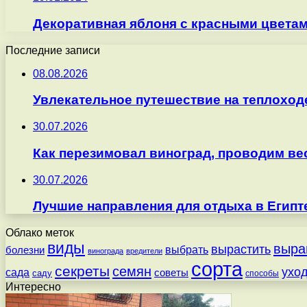
Декоративная яблоня с красными цветами
Последние записи
08.08.2026
Увлекательное путешествие на теплоход
30.07.2026
Как перезимовал виноград, проводим ве
30.07.2026
Лучшие направления для отдыха в Египт
Облако меток
виды
выра
вырастить
выбрать
болезни
винограда
вредители
сорта
секреты
семян
ухо
сада
советы
саду
способы
Интересно