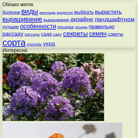
Облако меток
виды
вырастить
выбрать
болезни
винограда
вредители
выращивание
дизайне
ландшафтном
выращивания
особенности
правильно
лучшие
посадка
посадки
секреты
семян
рассаду
сада
советы
саду
рассады
сорта
уход
способы
Интересно